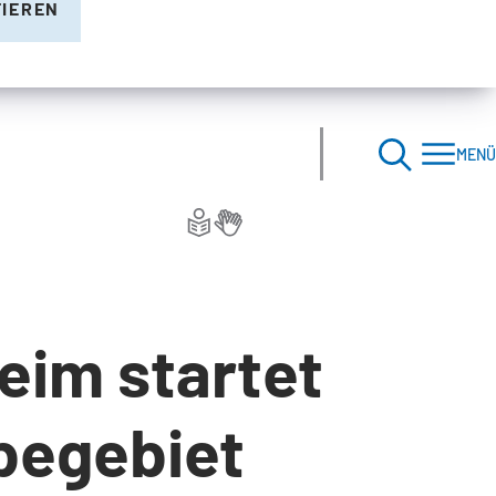
TIEREN
MENÜ
eim startet
begebiet