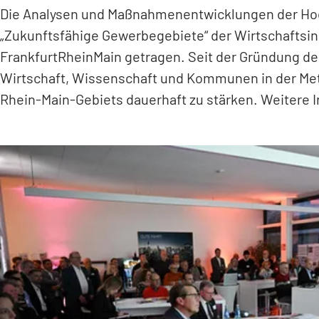
Die Analysen und Maßnahmenentwicklungen der Ho
„Zukunftsfähige Gewerbegebiete“ der Wirtschaftsi
FrankfurtRheinMain getragen. Seit der Gründung der 
Wirtschaft, Wissenschaft und Kommunen in der Metr
Rhein-Main-Gebiets dauerhaft zu stärken. Weitere 
(Öffnet
in
einem
neuen
Tab)