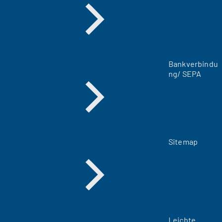
e
u
e
n
T
a
Bankverbindu
b
ng/ SEPA
)
Sitemap
Leichte