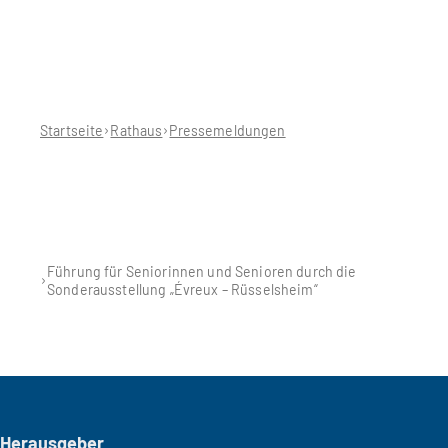
Sie
befinden
sich
hier:
Startseite
Rathaus
Pressemeldungen
Führung für Seniorinnen und Senioren durch die
Sonderausstellung „Évreux – Rüsselsheim“
Seitenfuß
Herausgeber