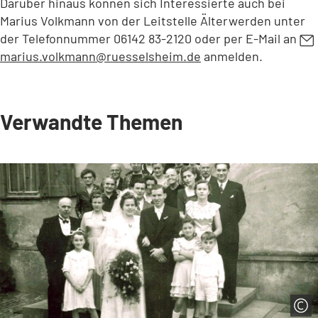
in
Darüber hinaus können sich Interessierte auch bei
einem
Marius Volkmann von der Leitstelle Älterwerden unter
neuen
der Telefonnummer 06142 83-2120 oder per E-Mail an
Tab)
marius.volkmann
ruesselsheim
de
anmelden.
Verwandte Themen