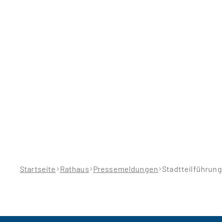
Sie
befinden
sich
hier:
Startseite
Rathaus
Pressemeldungen
Stadtteilführung