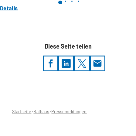
Details
Diese Seite teilen
Sie
befinden
sich
hier:
Startseite
Rathaus
Pressemeldungen