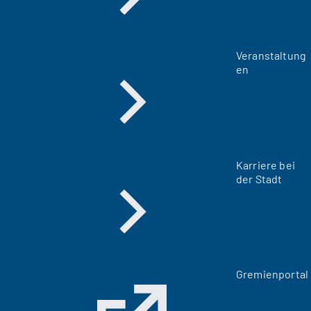
Veranstaltung
en
Karriere bei
der Stadt
(
Gremienportal
Ö
f