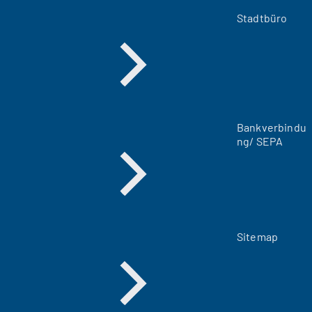
e
m
Stadtbüro
n
e
u
e
n
T
a
Bankverbindu
b
ng/ SEPA
)
Sitemap