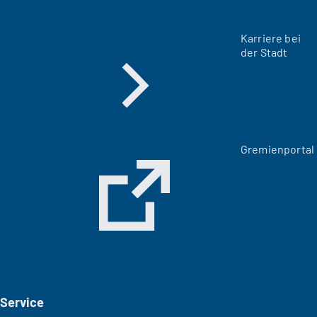
Karriere bei
der Stadt
(
Gremienportal
Ö
f
f
n
e
t
i
n
e
i
Service
n