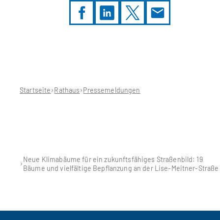
Sie
befinden
sich
hier:
Startseite
Rathaus
Pressemeldungen
Neue Klimabäume für ein zukunftsfähiges Straßenbild: 19
Bäume und vielfältige Bepflanzung an der Lise-Meitner-Straße