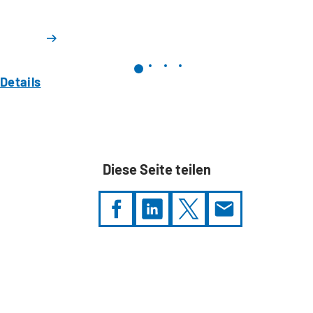
Details
Diese Seite teilen
Sie
befinden
sich
hier: