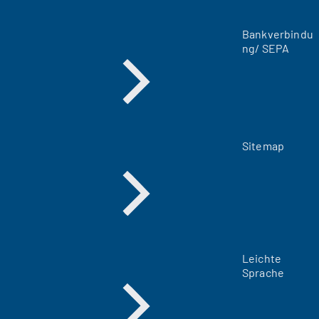
T
a
Bankverbindu
b
ng/ SEPA
)
Sitemap
Leichte
Sprache