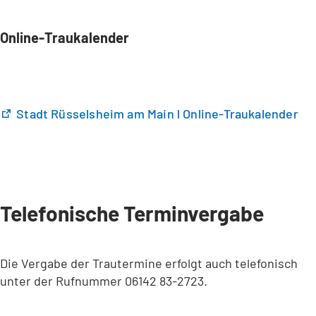
Online-Traukalender
(
Stadt Rüsselsheim am Main l Online-Traukalender
Ö
f
f
n
e
t
Telefonische Terminvergabe
i
n
e
Die Vergabe der Trautermine erfolgt auch telefonisch
i
unter der Rufnummer 06142 83-2723.
n
e
m