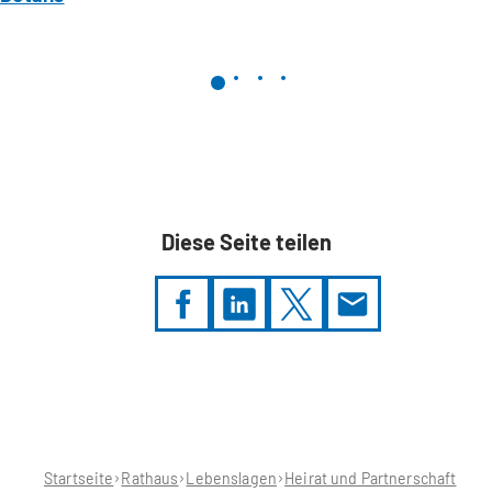
Diese Seite teilen
Sie
befinden
sich
hier:
Startseite
Rathaus
Lebenslagen
Heirat und Partnerschaft