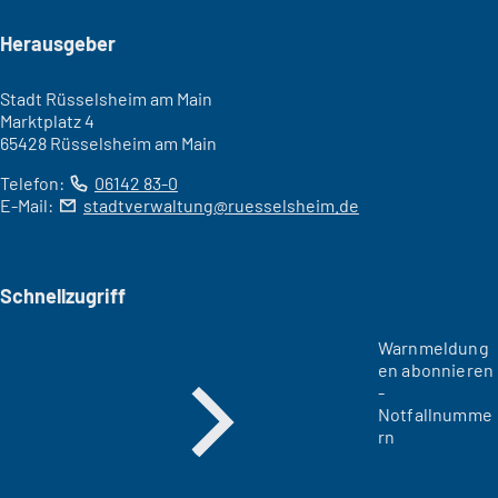
Seitenfuß
Herausgeber
Stadt Rüsselsheim am Main
Marktplatz 4
65428 Rüsselsheim am Main
Telefon:
06142 83-0
E-Mail:
stadtverwaltung
ruesselsheim
de
Schnellzugriff
Warnmeldung
en abonnieren
-
Notfallnumme
rn