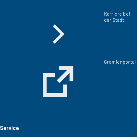
Karriere bei
der Stadt
(
Gremienportal
Ö
f
f
n
e
t
i
n
e
i
Service
n
e