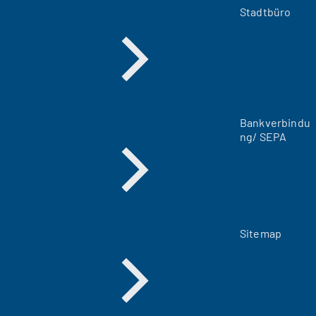
m
Stadtbüro
n
e
u
e
n
T
a
Bankverbindu
b
ng/ SEPA
)
Sitemap