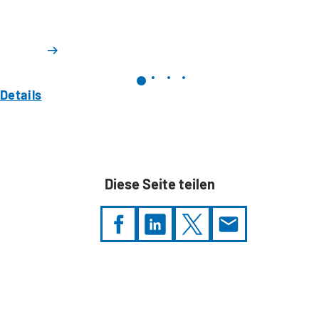
Details
Diese Seite teilen
Sie
befinden
sich