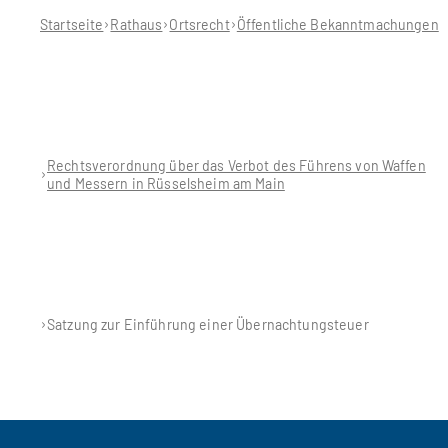
hier:
Startseite
Rathaus
Ortsrecht
Öffentliche Bekanntmachungen
Rechtsverordnung über das Verbot des Führens von Waffen
und Messern in Rüsselsheim am Main
Satzung zur Einführung einer Übernachtungsteuer