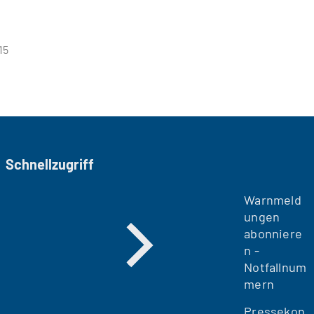
15
Schnellzugriff
Warnmeld
ungen
abonniere
n -
Notfallnum
mern
Pressekon