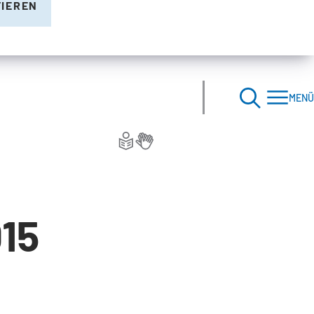
TIEREN
MENÜ
15