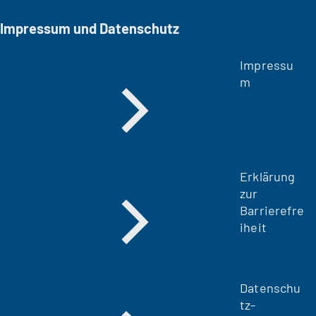
n
Impressum und Datenschutz
e
m
Impressu
n
m
e
u
e
n
T
a
Erklärung
b
zur
)
Barrierefre
iheit
Datenschu
tz-