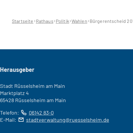
Sie
befinden
sich
hier:
Startseite
Rathaus
Politik
Wahlen
Bürgerentscheid 20
Seitenfuß
Herausgeber
Stadt Rüsselsheim am Main
Marktplatz 4
65428 Rüsselsheim am Main
Telefon:
06142 83-0
E-Mail:
stadtverwaltung
ruesselsheim
de