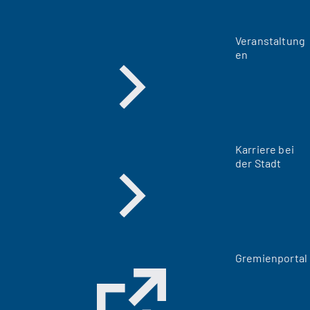
Veranstaltung
en
Karriere bei
der Stadt
(
Gremienportal
Ö
f
f