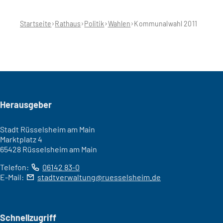
e
sich
u
hier:
Startseite
Rathaus
Politik
Wahlen
Kommunalwahl 2011
e
n
T
a
b
)
Seitenfuß
Herausgeber
Stadt Rüsselsheim am Main
Marktplatz 4
65428 Rüsselsheim am Main
Telefon:
06142 83-0
E-Mail:
stadtverwaltung
ruesselsheim
de
Schnellzugriff