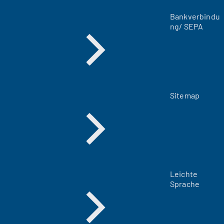
a
Bankverbindu
b
ng/ SEPA
)
Sitemap
Leichte
Sprache