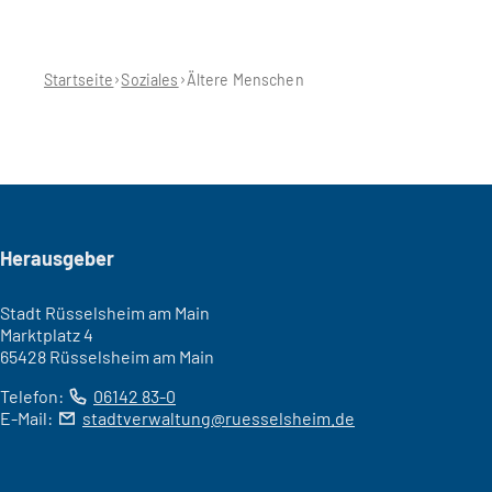
Sie
befinden
sich
hier:
Startseite
Soziales
Ältere Menschen
Seitenfuß
Herausgeber
Stadt Rüsselsheim am Main
Marktplatz 4
65428 Rüsselsheim am Main
Telefon:
06142 83-0
E-Mail:
stadtverwaltung
ruesselsheim
de