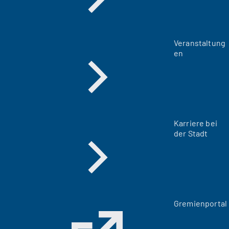
Veranstaltung
en
Karriere bei
der Stadt
(
Gremienportal
Ö
f