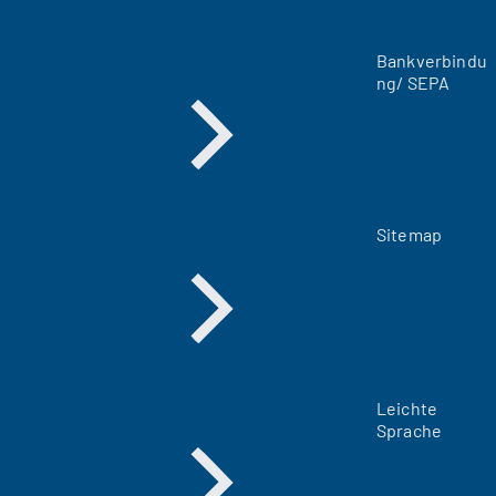
T
a
Bankverbindu
b
ng/ SEPA
)
Sitemap
Leichte
Sprache