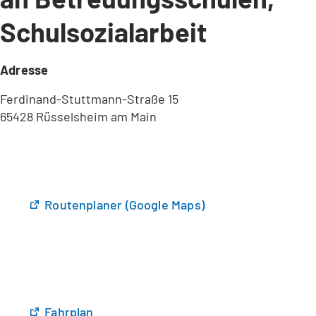
Schulsozialarbeit
Adresse
Ferdinand-Stuttmann-Straße 15
65428 Rüsselsheim am Main
(
Routenplaner (Google Maps)
Ö
f
f
n
e
t
(
Fahrplan
i