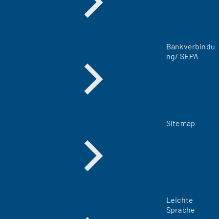
e
n
T
a
Bankverbindu
b
ng/ SEPA
)
Sitemap
Leichte
Sprache