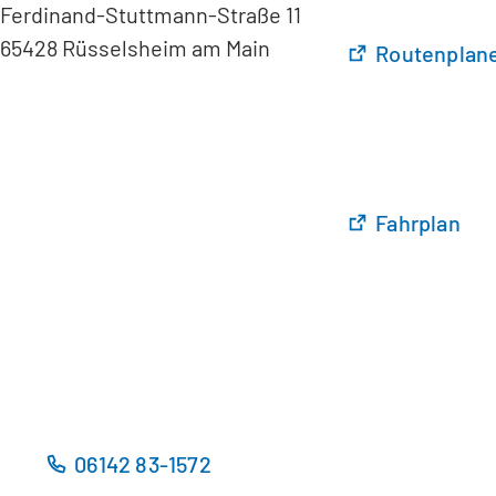
Ferdinand-Stuttmann-Straße 11
65428 Rüsselsheim am Main
(
Routenplane
Ö
f
f
n
e
t
(
Fahrplan
i
Ö
n
f
e
f
i
n
n
e
e
t
m
i
n
n
06142 83-1572
e
e
u