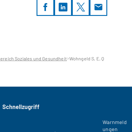
ereich Soziales und Gesundheit
Wohngeld S, E, Q
Schnellzugriff
Warnmeld
ungen