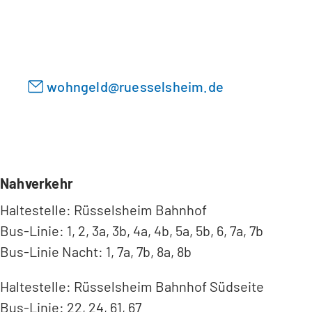
i
e
n
n
e
T
m
a
n
wohngeld
ruesselsheim
de
b
e
)
u
e
n
T
a
Nahverkehr
b
Haltestelle: Rüsselsheim Bahnhof
)
Bus-Linie: 1, 2, 3a, 3b, 4a, 4b, 5a, 5b, 6, 7a, 7b
Bus-Linie Nacht: 1, 7a, 7b, 8a, 8b
Haltestelle: Rüsselsheim Bahnhof Südseite
Bus-Linie: 22, 24, 61, 67