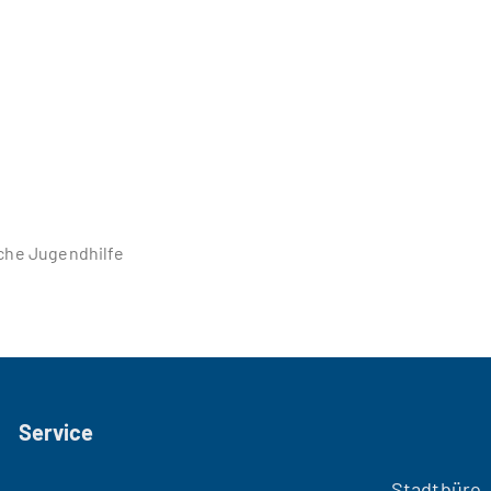
che Jugendhilfe
Service
Stadtbüro