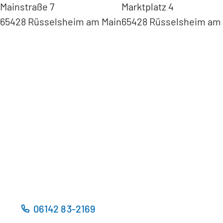
Mainstraße 7
Marktplatz 4
65428 Rüsselsheim am Main
65428 Rüsselsheim am
(
Ö
f
f
n
e
t
(
i
Ö
n
f
e
f
i
n
n
e
e
t
m
i
n
n
06142 83-2169
e
e
u