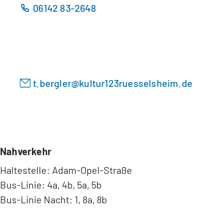
06142 83-2648
e
e
u
i
e
n
n
e
T
m
a
n
t.bergler
kultur123ruesselsheim
de
b
e
)
u
e
n
T
a
Nahverkehr
b
Haltestelle: Adam-Opel-Straße
)
Bus-Linie: 4a, 4b, 5a, 5b
Bus-Linie Nacht: 1, 8a, 8b