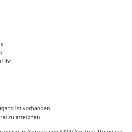
r
hr
hr
0 Uhr
Zugang ist vorhanden
rei zu erreichen
 sowie im Service von K123 (Am Treff 1) möglich.