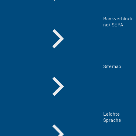
n
T
a
Bankverbindu
b
ng/ SEPA
)
Sitemap
Leichte
Sprache