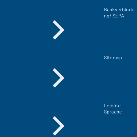
a
Bankverbindu
b
ng/ SEPA
)
Sitemap
Leichte
Sprache