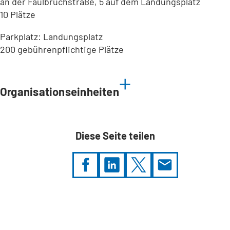
an der Faulbruchstraße, 5 auf dem Landungsplatz
10 Plätze
Parkplatz: Landungsplatz
200 gebührenpflichtige Plätze
Leaflet
|
©
Bundesamt für Kartographie und Geodäsie
2026,
Datenquellen
Organisationseinheiten
Diese Seite teilen
Sie
befinden