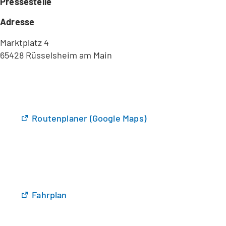
Pressestelle
Adresse
Marktplatz 4
65428 Rüsselsheim am Main
(
Routenplaner (Google Maps)
Ö
f
f
n
e
t
(
Fahrplan
i
Ö
n
f
e