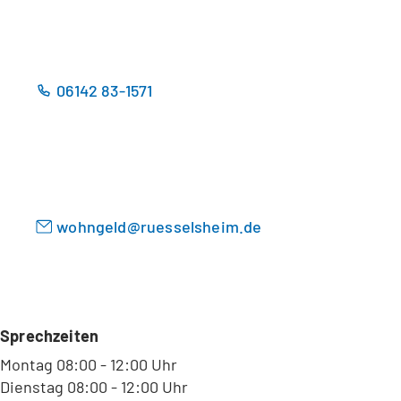
e
e
t
m
i
n
n
e
e
u
06142 83-1571
i
e
n
n
e
T
m
a
n
b
e
)
u
wohngeld
ruesselsheim
de
e
n
T
a
b
Sprechzeiten
)
Montag 08:00 - 12:00 Uhr
Dienstag 08:00 - 12:00 Uhr