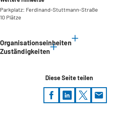
Parkplatz: Ferdinand-Stuttmann-Straße
10 Plätze
Leaflet
|
©
Bundesamt für Kartographie und Geodäsie
2026,
Datenquellen
Organisationseinheiten
Zuständigkeiten
Diese Seite teilen
Sie
befinden
sich