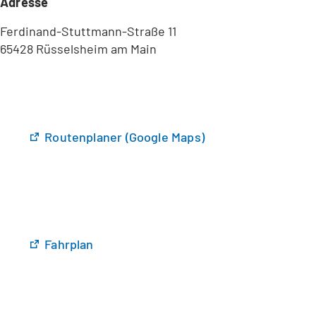
Adresse
Ferdinand-Stuttmann-Straße 11
65428 Rüsselsheim am Main
(
Routenplaner (Google Maps)
Ö
f
f
n
e
t
(
Fahrplan
i
Ö
n
f
e
f
i
n
n