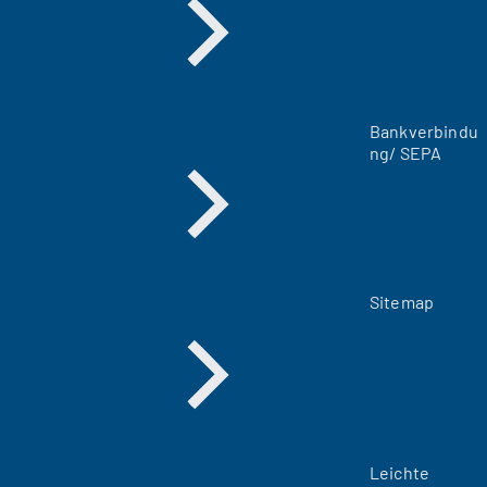
e
u
e
n
T
a
Bankverbindu
b
ng/ SEPA
)
Sitemap
Leichte