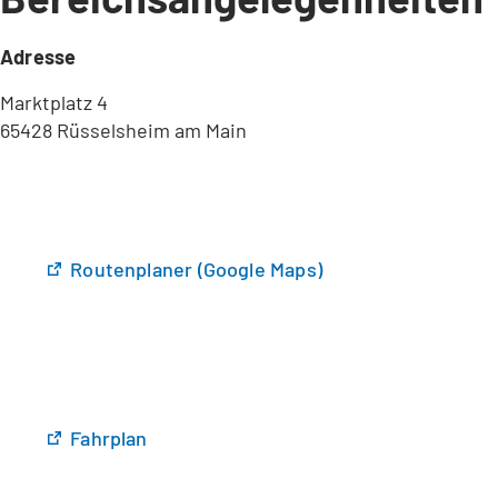
Adresse
Marktplatz 4
65428 Rüsselsheim am Main
(
Routenplaner (Google Maps)
Ö
f
f
n
e
t
(
Fahrplan
i
Ö
n
f
e