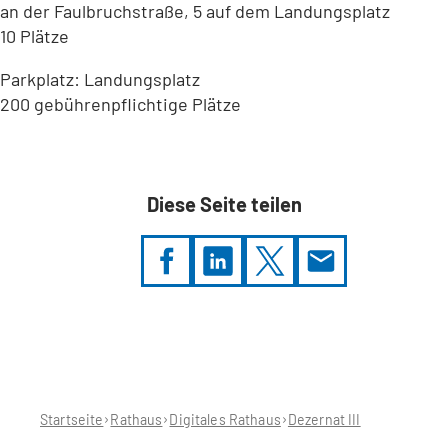
an der Faulbruchstraße, 5 auf dem Landungsplatz
10 Plätze
Parkplatz: Landungsplatz
200 gebührenpflichtige Plätze
Leaflet
|
©
Bundesamt für Kartographie und Geodäsie
2026,
Datenquellen
Diese Seite teilen
Sie
befinden
sich
hier:
Startseite
Rathaus
Digitales Rathaus
Dezernat III