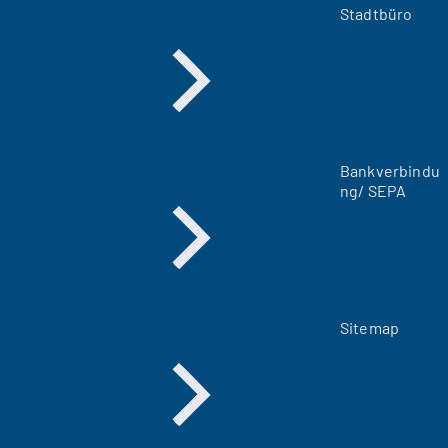
m
Stadtbüro
n
e
u
e
n
T
a
Bankverbindu
b
ng/ SEPA
)
Sitemap