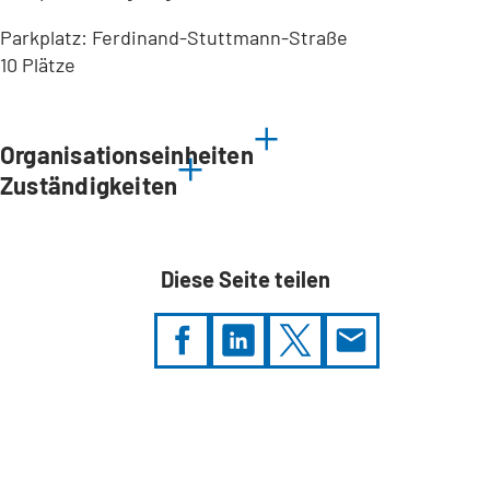
Parkplatz: Ferdinand-Stuttmann-Straße
10 Plätze
Leaflet
|
©
Bundesamt für Kartographie und Geodäsie
2026,
Datenquellen
Organisationseinheiten
Zuständigkeiten
Diese Seite teilen
Sie
befinden
sich