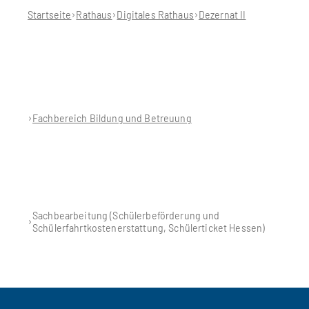
hier:
Startseite
Rathaus
Digitales Rathaus
Dezernat II
Fachbereich Bildung und Betreuung
Sachbearbeitung (Schülerbeförderung und
Schülerfahrtkostenerstattung, Schülerticket Hessen)