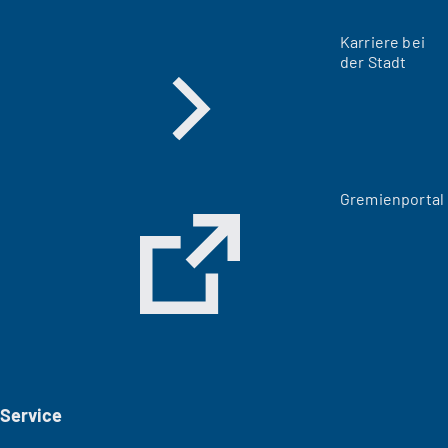
Karriere bei
der Stadt
(
Gremienportal
Ö
f
f
n
e
t
i
n
e
i
Service
n
e