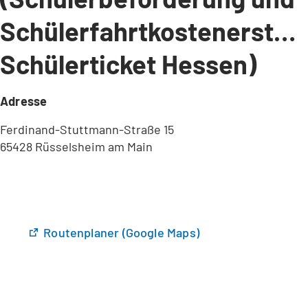
Schülerfahrtkostenerstatt
Schülerticket Hessen)
Adresse
Ferdinand-Stuttmann-Straße 15
65428 Rüsselsheim am Main
(
Routenplaner (Google Maps)
Ö
f
f
n
e