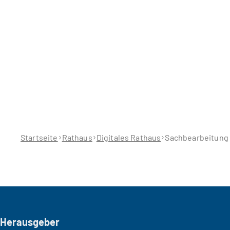
Sie
befinden
sich
hier:
Startseite
Rathaus
Digitales Rathaus
Sachbearbeitung 
Seitenfuß
Herausgeber