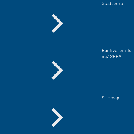
m
Stadtbüro
n
e
u
e
n
T
a
Bankverbindu
b
ng/ SEPA
)
Sitemap