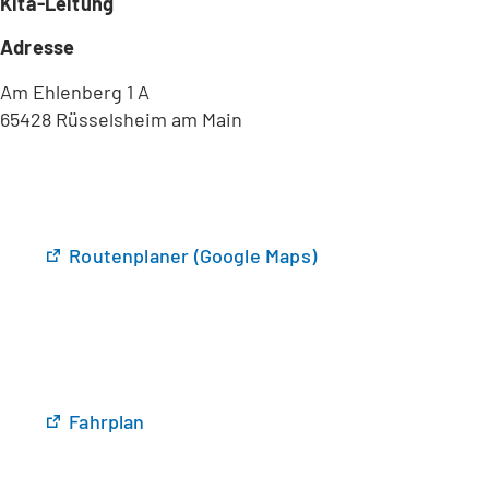
Kita-Leitung
Adresse
Am Ehlenberg 1 A
65428 Rüsselsheim am Main
(
Routenplaner (Google Maps)
Ö
f
f
n
e
t
(
Fahrplan
i
Ö
n
f
e