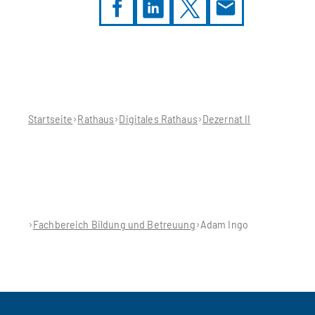
Sie
befinden
sich
hier:
Startseite
Rathaus
Digitales Rathaus
Dezernat II
Fachbereich Bildung und Betreuung
Adam Ingo