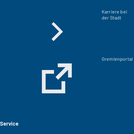
Karriere bei
der Stadt
(
Gremienportal
Ö
f
f
n
e
t
i
n
e
i
Service
n
e