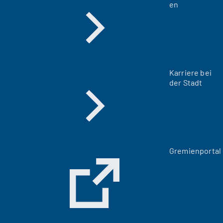
en
Karriere bei
der Stadt
(
Gremienportal
Ö
f
f
n
e
t
i