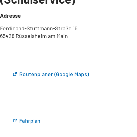
Adresse
Ferdinand-Stuttmann-Straße 15
65428 Rüsselsheim am Main
(
Routenplaner (Google Maps)
Ö
f
f
n
e
t
(
Fahrplan
i
Ö
n
f
e