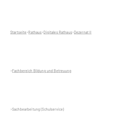
Sie
befinden
sich
hier:
Startseite
Rathaus
Digitales Rathaus
Dezernat II
Fachbereich Bildung und Betreuung
Sachbearbeitung (Schulservice)