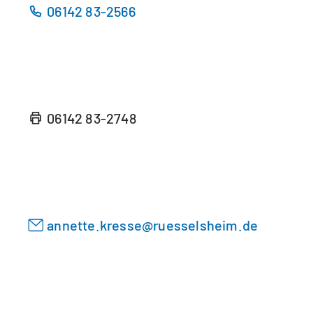
06142 83-2566
e
e
u
i
e
n
n
e
T
m
a
n
06142 83-2748
b
e
)
u
e
n
T
a
annette.kresse
ruesselsheim
de
b
)