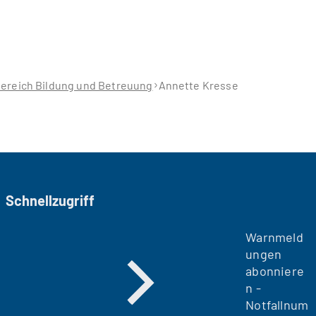
ereich Bildung und Betreuung
Annette Kresse
Schnellzugriff
Warnmeld
ungen
abonniere
n -
Notfallnum