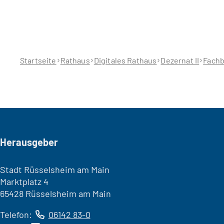
Sie
befinden
sich
hier:
Startseite
Rathaus
Digitales Rathaus
Dezernat II
Fachb
Seitenfuß
Herausgeber
Stadt Rüsselsheim am Main
Marktplatz 4
65428 Rüsselsheim am Main
Telefon:
06142 83-0