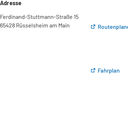
Adresse
Ferdinand-Stuttmann-Straße 15
65428 Rüsselsheim am Main
(
Routenplane
Ö
f
f
n
e
t
(
Fahrplan
i
Ö
n
f
e
f
i
n
n
e
e
t
m
i
n
n