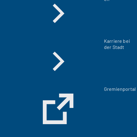
Karriere bei
der Stadt
(
Gremienportal
Ö
f
f
n
e
t
i