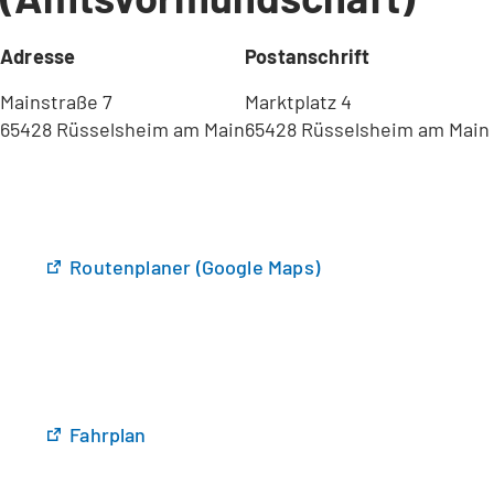
Adresse
Postanschrift
Mainstraße 7
Marktplatz 4
65428 Rüsselsheim am Main
65428 Rüsselsheim am Main
(
Routenplaner (Google Maps)
Ö
f
f
n
e
t
(
Fahrplan
i
Ö
n
f
e