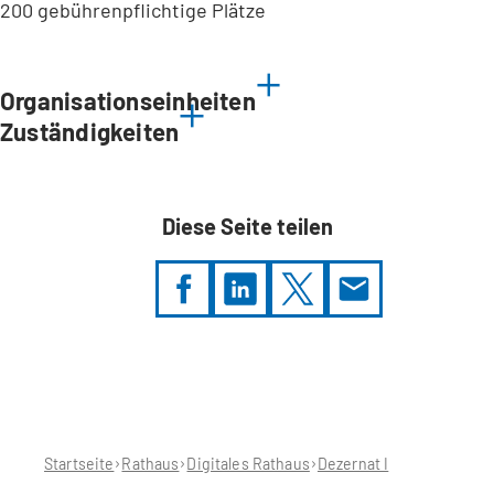
200 gebührenpflichtige Plätze
Leaflet
|
©
Bundesamt für Kartographie und Geodäsie
2026,
Datenquellen
Organisationseinheiten
Zuständigkeiten
Diese Seite teilen
Sie
befinden
sich
hier:
Startseite
Rathaus
Digitales Rathaus
Dezernat I