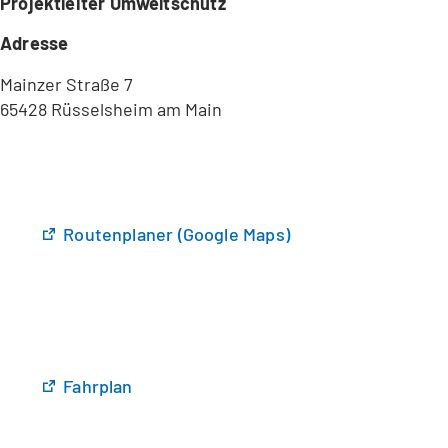
Projektleiter Umweltschutz
Adresse
Mainzer Straße 7
65428 Rüsselsheim am Main
(
Routenplaner (Google Maps)
Ö
f
f
n
e
t
(
Fahrplan
i
Ö
n
f
e