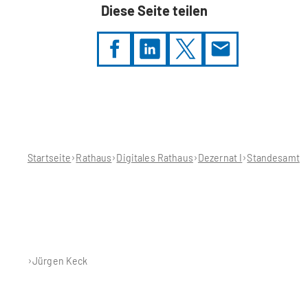
Diese Seite teilen
Sie
befinden
sich
hier:
Startseite
Rathaus
Digitales Rathaus
Dezernat I
Standesamt
Jürgen Keck