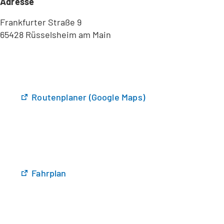
Adresse
Frankfurter Straße 9
65428 Rüsselsheim am Main
(
Routenplaner (Google Maps)
Ö
f
f
n
e
t
(
Fahrplan
i
Ö
n
f
e
f
i
n
n