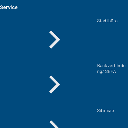
i
Service
n
e
m
Stadtbüro
n
e
u
e
n
T
a
Bankverbindu
b
ng/ SEPA
)
Sitemap