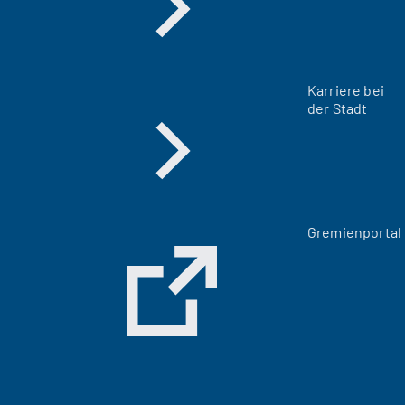
Karriere bei
der Stadt
(
Gremienportal
Ö
f
f
n
e
t
i
n
e