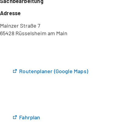
Sachbearbeitung
Adresse
Mainzer Straße 7
65428 Rüsselsheim am Main
(
Routenplaner (Google Maps)
Ö
f
f
n
e
t
(
Fahrplan
i
Ö
n
f
e