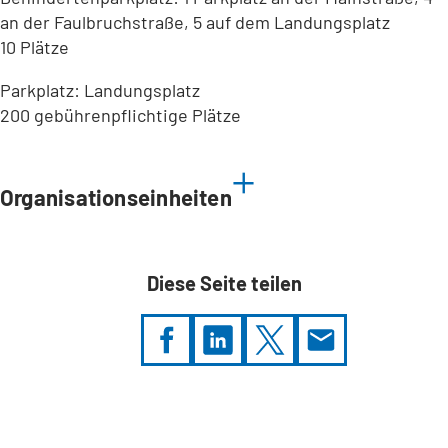
an der Faulbruchstraße, 5 auf dem Landungsplatz
10 Plätze
Parkplatz: Landungsplatz
200 gebührenpflichtige Plätze
Leaflet
|
©
Bundesamt für Kartographie und Geodäsie
2026,
Datenquellen
Organisationseinheiten
Diese Seite teilen
Sie