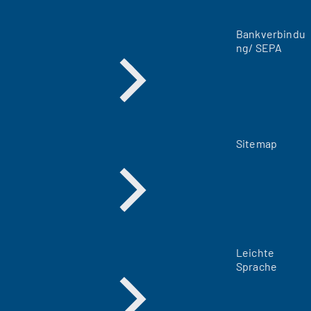
T
a
Bankverbindu
b
ng/ SEPA
)
Sitemap
Leichte
Sprache