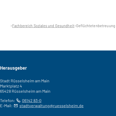
Fachbereich Soziales und Gesundheit
Geflüchtetenbetreuung
Seitenfuß
Herausgeber
Stadt Rüsselsheim am Main
Marktplatz 4
65428 Rüsselsheim am Main
Telefon:
06142 83-0
E-Mail:
stadtverwaltung
ruesselsheim
de