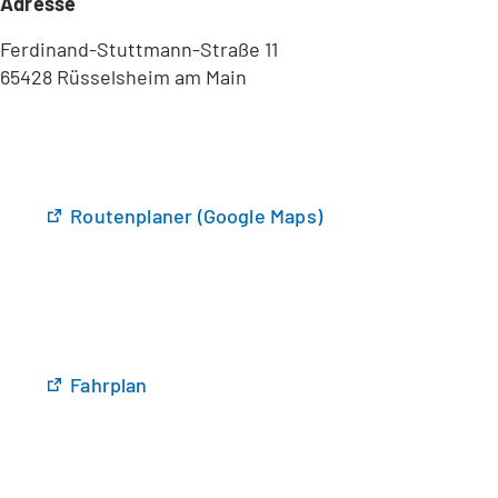
Adresse
Ferdinand-Stuttmann-Straße 11
65428 Rüsselsheim am Main
(
Routenplaner (Google Maps)
Ö
f
f
n
e
t
(
Fahrplan
i
Ö
n
f
e
f
i
n
n