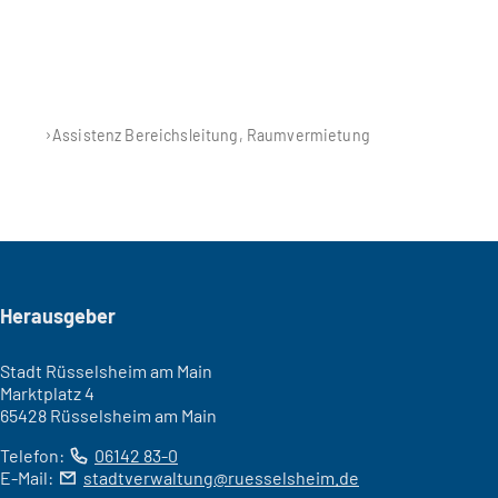
Assistenz Bereichsleitung, Raumvermietung
Seitenfuß
Herausgeber
Stadt Rüsselsheim am Main
Marktplatz 4
65428 Rüsselsheim am Main
Telefon:
06142 83-0
E-Mail:
stadtverwaltung
ruesselsheim
de