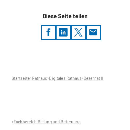
Diese Seite teilen
Sie
befinden
sich
hier:
Startseite
Rathaus
Digitales Rathaus
Dezernat II
Fachbereich Bildung und Betreuung