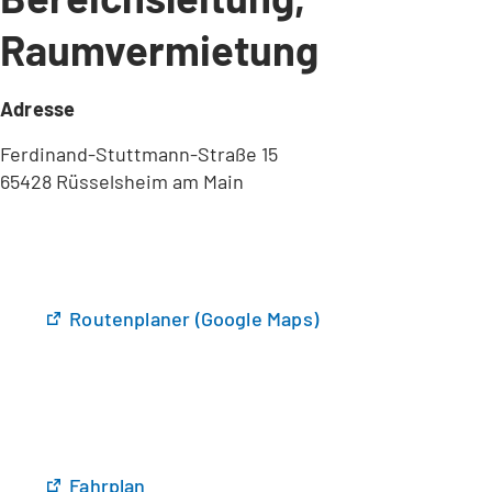
Raumvermietung
Adresse
Ferdinand-Stuttmann-Straße 15
65428 Rüsselsheim am Main
(
Routenplaner (Google Maps)
Ö
f
f
n
e
t
(
Fahrplan
i