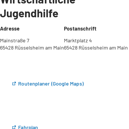
Jugendhilfe
Adresse
Postanschrift
Mainstraße 7
Marktplatz 4
65428 Rüsselsheim am Main
65428 Rüsselsheim am Main
(
Routenplaner (Google Maps)
Ö
f
f
n
e
t
(
Fahrplan
i