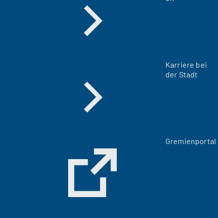
Karriere bei
der Stadt
(
Gremienportal
Ö
f
f
n
e
t
i