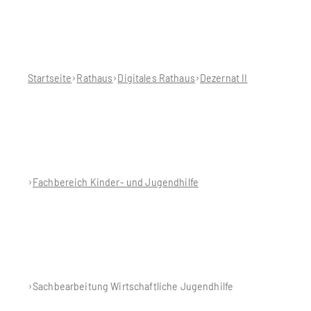
Sie
befinden
sich
hier:
Startseite
Rathaus
Digitales Rathaus
Dezernat II
Fachbereich Kinder- und Jugendhilfe
Sachbearbeitung Wirtschaftliche Jugendhilfe