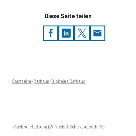
Diese Seite teilen
Sie
befinden
sich
hier:
Startseite
Rathaus
Digitales Rathaus
Sachbearbeitung (Wirtschaftliche Jugendhilfe)