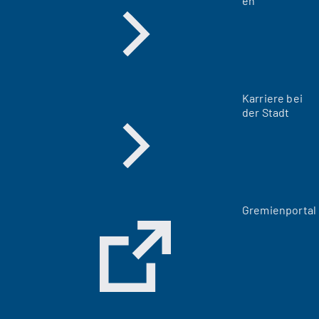
en
Karriere bei
der Stadt
(
Gremienportal
Ö
f
f
n
e
t
i