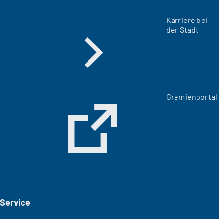
Karriere bei
der Stadt
(
Gremienportal
Ö
f
f
n
e
t
i
n
e
i
Service
n
e