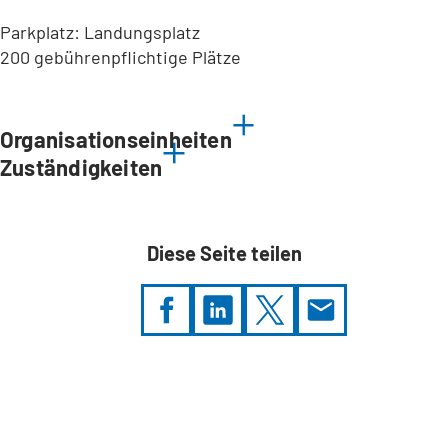
Parkplatz: Landungsplatz
200 gebührenpflichtige Plätze
Leaflet
|
©
Bundesamt für Kartographie und Geodäsie
2026,
Datenquellen
Organisationseinheiten
Zuständigkeiten
Diese Seite teilen
Sie
befinden
sich