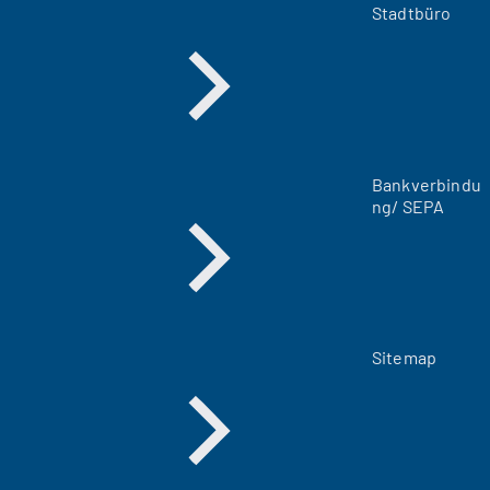
m
Stadtbüro
n
e
u
e
n
T
a
Bankverbindu
b
ng/ SEPA
)
Sitemap