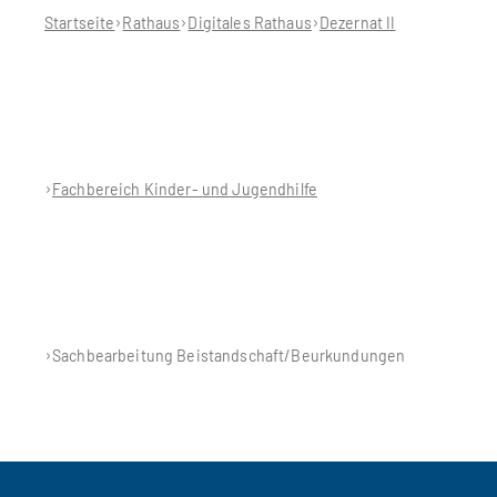
hier:
Startseite
Rathaus
Digitales Rathaus
Dezernat II
Fachbereich Kinder- und Jugendhilfe
Sachbearbeitung Beistandschaft/Beurkundungen