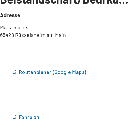
Adresse
Marktplatz 4
65428 Rüsselsheim am Main
(
Routenplaner (Google Maps)
Ö
f
f
n
e
t
(
Fahrplan
i
Ö
n
f
e