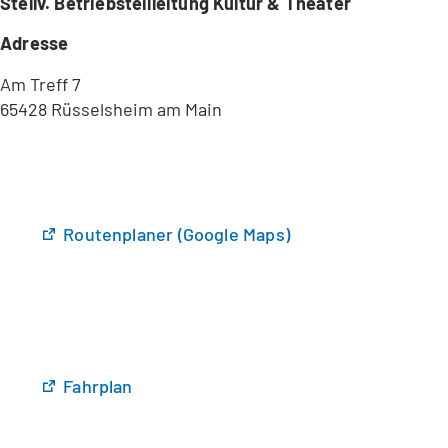
Stellv. Betriebsteilleitung Kultur & Theater
Adresse
Am Treff 7
65428 Rüsselsheim am Main
(
Routenplaner (Google Maps)
Ö
f
f
n
e
t
(
Fahrplan
i
Ö
n
f
e