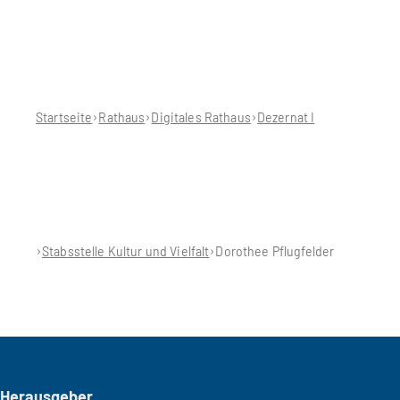
Sie
befinden
sich
hier:
Startseite
Rathaus
Digitales Rathaus
Dezernat I
Stabsstelle Kultur und Vielfalt
Dorothee Pflugfelder
Seitenfuß
Herausgeber