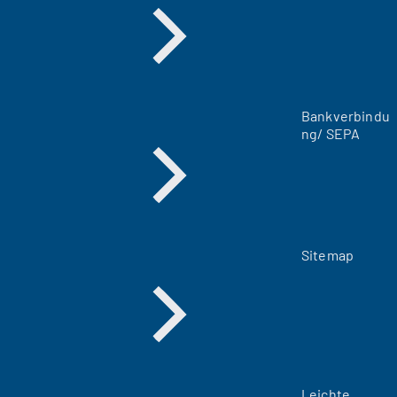
e
u
e
n
T
a
Bankverbindu
b
ng/ SEPA
)
Sitemap
Leichte