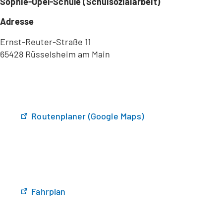
Sophie-Opel-Schule (Schulsozialarbeit)
Adresse
Ernst-Reuter-Straße 11
65428 Rüsselsheim am Main
(
Routenplaner (Google Maps)
Ö
f
f
n
e
t
(
Fahrplan
i
Ö
n
f
e