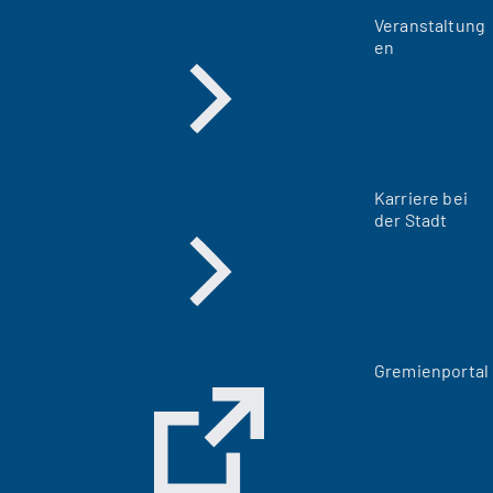
Veranstaltung
en
Karriere bei
der Stadt
(
Gremienportal
Ö
f
f
n
e