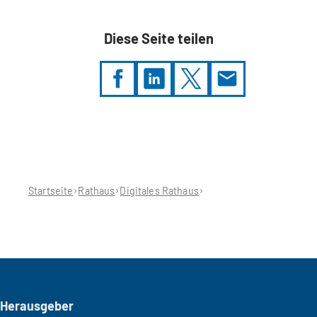
Diese Seite teilen
Sie
befinden
sich
hier:
Startseite
Rathaus
Digitales Rathaus
Seitenfuß
Herausgeber