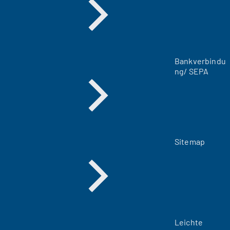
u
e
n
T
a
Bankverbindu
b
ng/ SEPA
)
Sitemap
Leichte