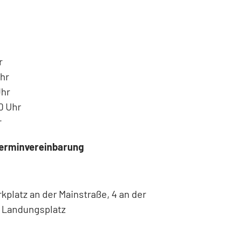
r
hr
Uhr
0 Uhr
r
 Terminvereinbarung
kplatz an der Mainstraße, 4 an der
m Landungsplatz