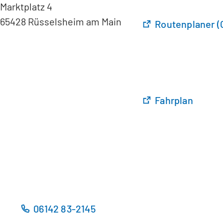
Marktplatz 4
65428 Rüsselsheim am Main
(
Routenplaner (
Ö
f
f
n
e
t
(
Fahrplan
i
Ö
n
f
e
f
i
n
n
e
e
t
m
i
n
n
06142 83-2145
e
e
u