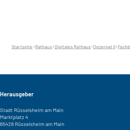
Sie
befinden
sich
hier:
Startseite
Rathaus
Digitales Rathaus
Dezernat II
Fachb
Seitenfuß
Herausgeber
Stadt Rüsselsheim am Main
Marktplatz 4
65428 Rüsselsheim am Main