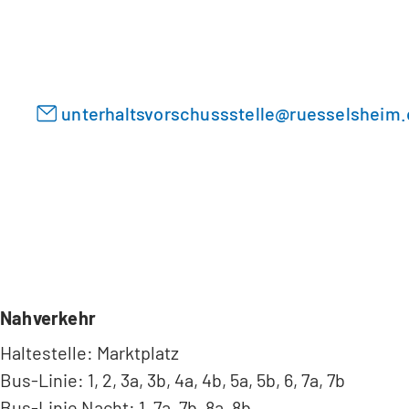
i
e
n
n
e
T
m
a
n
unterhaltsvorschussstelle
ruesselsheim
b
e
)
u
e
n
T
a
b
)
Nahverkehr
Haltestelle: Marktplatz
Bus-Linie: 1, 2, 3a, 3b, 4a, 4b, 5a, 5b, 6, 7a, 7b
Bus-Linie Nacht: 1, 7a, 7b, 8a, 8b