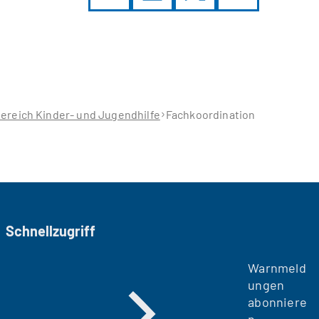
ereich Kinder- und Jugendhilfe
Fachkoordination
Schnellzugriff
Warnmeld
ungen
abonniere
n -