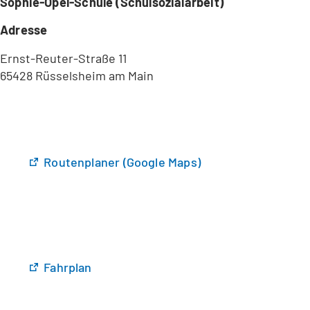
Sophie-Opel-Schule (Schulsozialarbeit)
Adresse
Ernst-Reuter-Straße 11
65428 Rüsselsheim am Main
(
Routenplaner (Google Maps)
Ö
f
f
n
e
t
(
Fahrplan
i
Ö
n
f
e