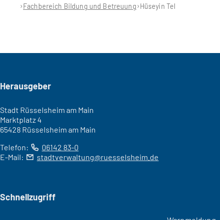
Fachbereich Bildung und Betreuung
Hüseyin Tel
Seitenfuß
Herausgeber
Stadt Rüsselsheim am Main
Marktplatz 4
65428 Rüsselsheim am Main
Telefon:
06142 83-0
E-Mail:
stadtverwaltung
ruesselsheim
de
Schnellzugriff
Warnmeldung