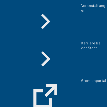
Veranstaltung
en
Karriere bei
der Stadt
(
Gremienportal
Ö
f
f
n
e