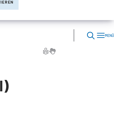
TIEREN
MENÜ
I)