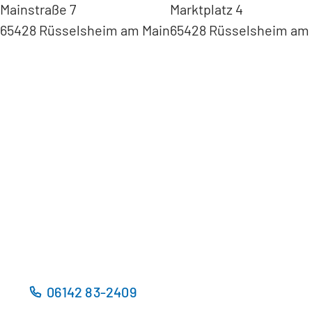
Mainstraße 7
Marktplatz 4
65428 Rüsselsheim am Main
65428 Rüsselsheim am
(
Ö
f
f
n
e
t
(
i
Ö
n
f
e
f
i
n
n
e
e
t
m
i
n
n
06142 83-2409
e
e
u