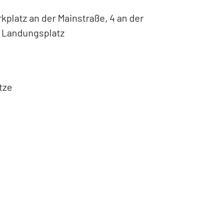
kplatz an der Mainstraße, 4 an der
m Landungsplatz
tze
Leaflet
|
©
Bundesamt für Kartographie und Geodäsie
2026,
Datenquellen