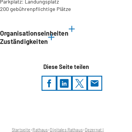
Parkplatz: Landungsplatz
200 gebührenpflichtige Plätze
Leaflet
|
©
Bundesamt für Kartographie und Geodäsie
2026,
Datenquellen
Organisationseinheiten
Zuständigkeiten
Diese Seite teilen
Sie
befinden
sich
hier:
Startseite
Rathaus
Digitales Rathaus
Dezernat I