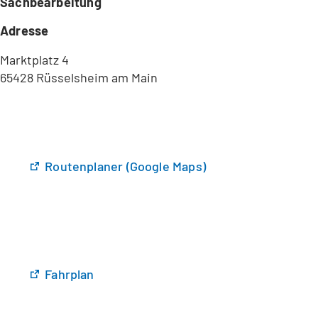
Sachbearbeitung
Adresse
Marktplatz 4
65428 Rüsselsheim am Main
(
Routenplaner (Google Maps)
Ö
f
f
n
e
t
(
Fahrplan
i
Ö
n
f
e