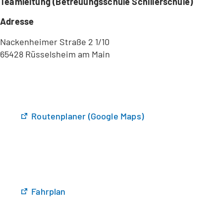
Teamleitung (Betreuungsschule Schillerschule)
Adresse
Nackenheimer Straße 2 1/10
65428 Rüsselsheim am Main
(
Routenplaner (Google Maps)
Ö
f
f
n
e
t
(
Fahrplan
i
Ö
n
f
e