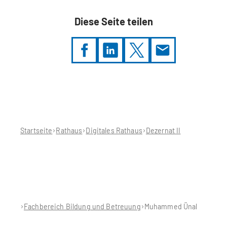
Diese Seite teilen
Sie
befinden
sich
hier:
Startseite
Rathaus
Digitales Rathaus
Dezernat II
Fachbereich Bildung und Betreuung
Muhammed Ünal