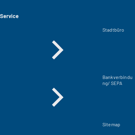
e
i
Service
n
e
m
Stadtbüro
n
e
u
e
n
T
a
Bankverbindu
b
ng/ SEPA
)
Sitemap