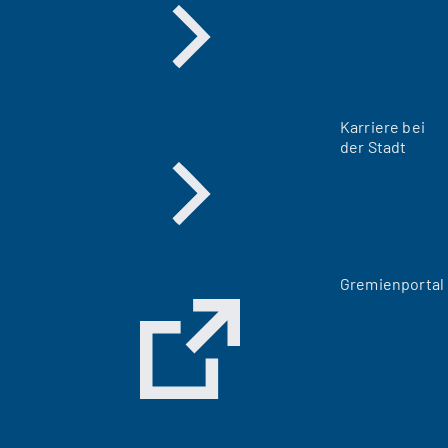
Karriere bei
der Stadt
(
Gremienportal
Ö
f
f
n
e
t
i
n