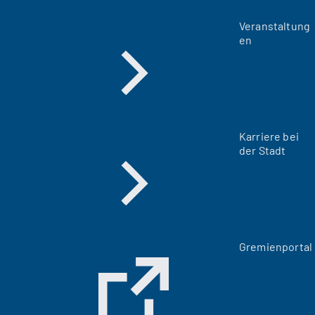
Veranstaltung
en
Karriere bei
der Stadt
(
Gremienportal
Ö
f
f
n