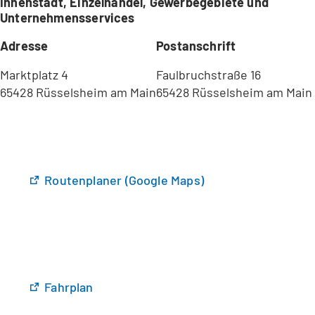
Innenstadt, Einzelhandel, Gewerbegebiete und
Unternehmensservices
Adresse
Postanschrift
Marktplatz 4
Faulbruchstraße 16
65428 Rüsselsheim am Main
65428 Rüsselsheim am Main
(
Routenplaner (Google Maps)
Ö
f
f
n
e
t
(
Fahrplan
i
Ö
n