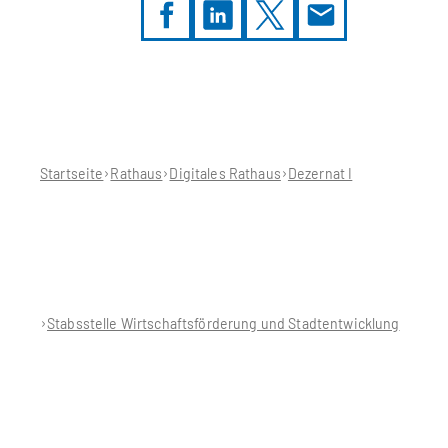
Sie
befinden
sich
hier:
Startseite
Rathaus
Digitales Rathaus
Dezernat I
Stabsstelle Wirtschaftsförderung und Stadtentwicklung