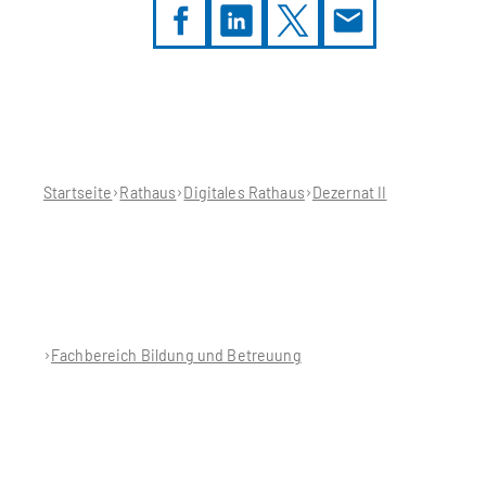
Sie
befinden
sich
hier:
Startseite
Rathaus
Digitales Rathaus
Dezernat II
Fachbereich Bildung und Betreuung