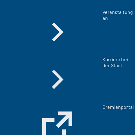
Veranstaltung
en
Karriere bei
der Stadt
(
Gremienportal
Ö
f
f
n