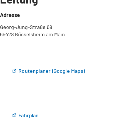
Adresse
Georg-Jung-Straße 69
65428 Rüsselsheim am Main
(
Routenplaner (Google Maps)
Ö
f
f
n
e
t
(
Fahrplan
i
Ö
n
f
e