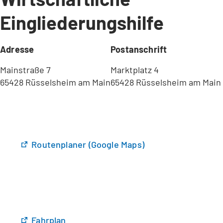
Eingliederungshilfe
Adresse
Postanschrift
Mainstraße 7
Marktplatz 4
65428 Rüsselsheim am Main
65428 Rüsselsheim am Main
(
Routenplaner (Google Maps)
Ö
f
f
n
e
t
(
Fahrplan
i