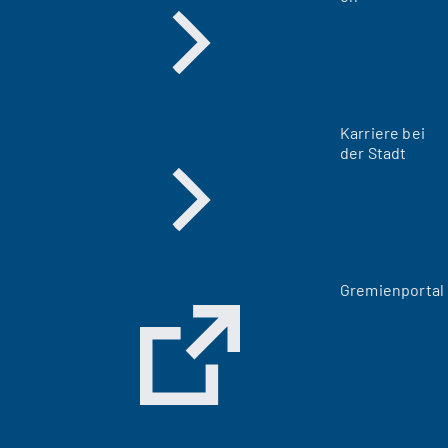
Karriere bei
der Stadt
(
Gremienportal
Ö
f
f
n
e
t
i