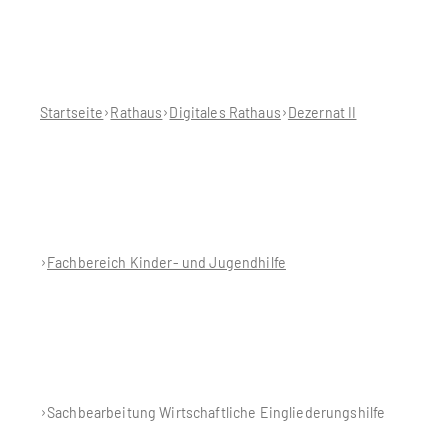
Sie
befinden
sich
hier:
Startseite
Rathaus
Digitales Rathaus
Dezernat II
Fachbereich Kinder- und Jugendhilfe
Sachbearbeitung Wirtschaftliche Eingliederungshilfe