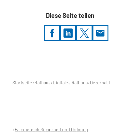
Diese Seite teilen
Sie
befinden
sich
hier:
Startseite
Rathaus
Digitales Rathaus
Dezernat I
Fachbereich Sicherheit und Ordnung