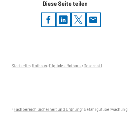
Diese Seite teilen
Sie
befinden
sich
hier:
Startseite
Rathaus
Digitales Rathaus
Dezernat I
Fachbereich Sicherheit und Ordnung
Gefahrgutüberwachung