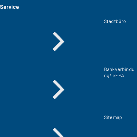
i
Service
n
e
m
Stadtbüro
n
e
u
e
n
T
a
Bankverbindu
b
ng/ SEPA
)
Sitemap