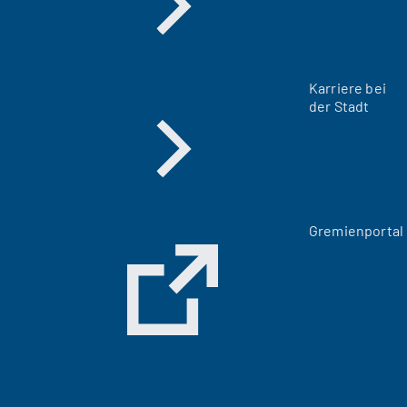
Karriere bei
der Stadt
(
Gremienportal
Ö
f
f
n
e
t
i
n
e