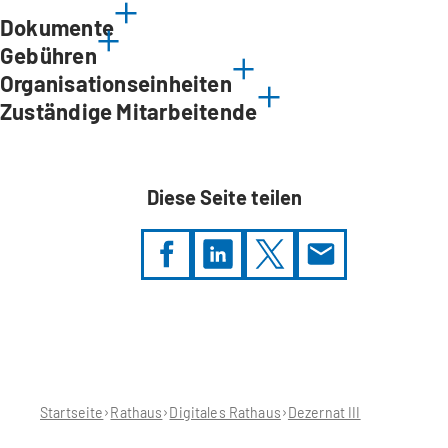
Dokumente
Gebühren
Organisationseinheiten
Zuständige Mitarbeitende
Diese Seite teilen
Sie
befinden
sich
hier:
Startseite
Rathaus
Digitales Rathaus
Dezernat III