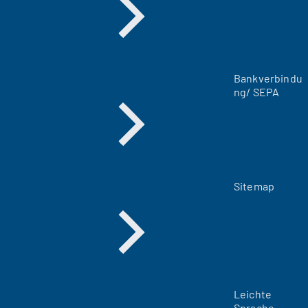
u
e
n
T
a
Bankverbindu
b
ng/ SEPA
)
Sitemap
Leichte
Sprache