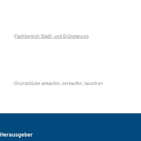
Fachbereich Stadt- und Grünplanung
Grundstücke ankaufen, verkaufen, tauschen
Seitenfuß
Herausgeber